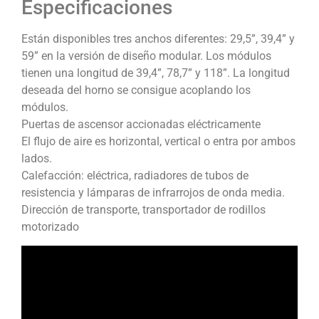
Especificaciones
Están disponibles tres anchos diferentes: 29,5”, 39,4” y
59” en la versión de diseño modular. Los módulos
tienen una longitud de 39,4”, 78,7” y 118”. La longitud
deseada del horno se consigue acoplando los
módulos.
Puertas de ascensor accionadas eléctricamente
El flujo de aire es horizontal, vertical o entra por ambos
lados.
Calefacción: eléctrica, radiadores de tubos de
resistencia y lámparas de infrarrojos de onda media.
Dirección de transporte, transportador de rodillos
motorizado