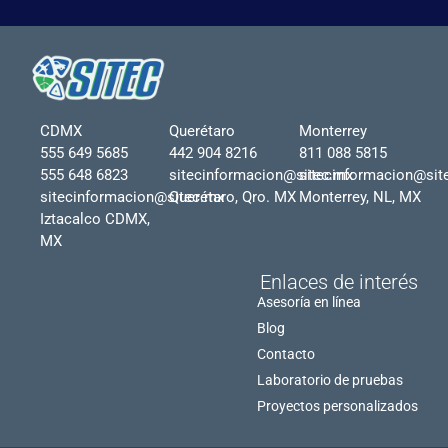
CDMX
Querétaro
Monterrey
555 649 5685
442 904 8216
811 088 5815
555 648 6823
sitecinformacion@sitec.mx
sitecinformacion@sit
sitecinformacion@sitec.mx
Querétaro, Qro. MX
Monterrey, NL, MX
Iztacalco CDMX,
MX
Enlaces de interés
Asesoría en línea
Blog
Contacto
Laboratorio de pruebas
Proyectos personalizados