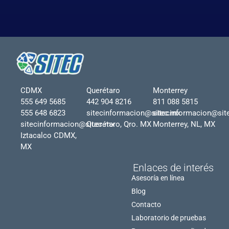
CDMX
Querétaro
Monterrey
555 649 5685
442 904 8216
811 088 5815
555 648 6823
sitecinformacion@sitec.mx
sitecinformacion@sit
sitecinformacion@sitec.mx
Querétaro, Qro. MX
Monterrey, NL, MX
Iztacalco CDMX,
MX
Enlaces de interés
Asesoría en línea
Blog
Contacto
Laboratorio de pruebas