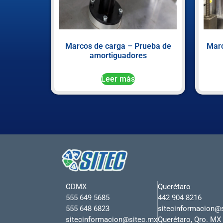
Marcos de carga – Prueba de
Marc
amortiguadores
Leer más
CDMX
Querétaro
555 649 5685
442 904 8216
555 648 6823
sitecinformacion@
sitecinformacion@sitec.mx
Querétaro, Qro. MX