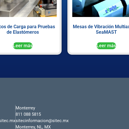
os de Carga para Pruebas
Mesas de Vibración Multiax
de Elastómeros
SeaMAST
Leer más
Leer más
Monterrey
811 088 5815
sitec.mx
sitecinformacion@sitec.mx
Monterrey, NL, MX