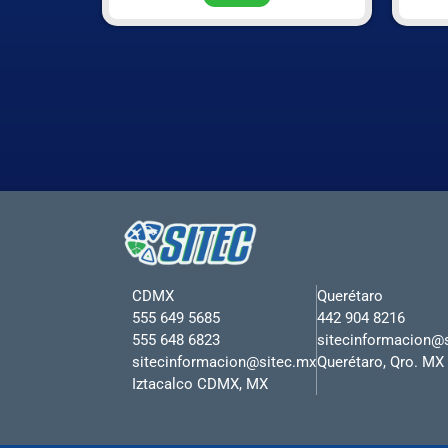
CDMX
Querétaro
555 649 5685
442 904 8216
555 648 6823
sitecinformacion@
sitecinformacion@sitec.mx
Querétaro, Qro. MX
Iztacalco CDMX, MX