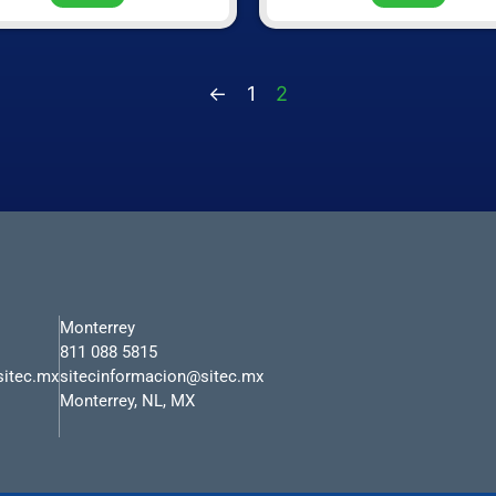
←
1
2
Monterrey
811 088 5815
sitec.mx
sitecinformacion@sitec.mx
Monterrey, NL, MX