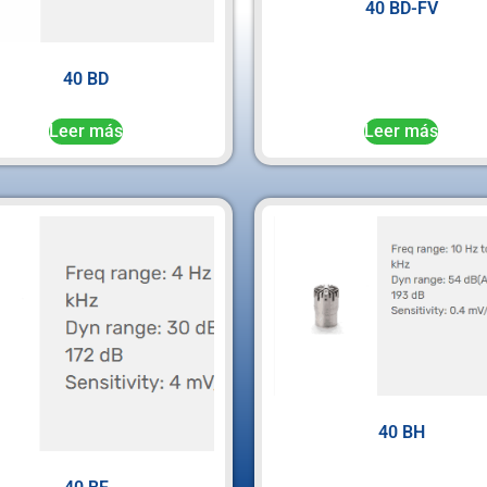
40 BD-FV
40 BD
Leer más
Leer más
40 BH