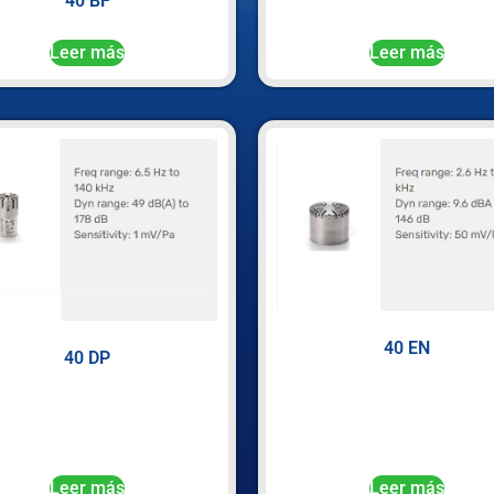
40 BF
Leer más
Leer más
40 EN
40 DP
Leer más
Leer más