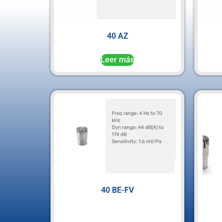
40 AZ
Leer más
40 BE-FV