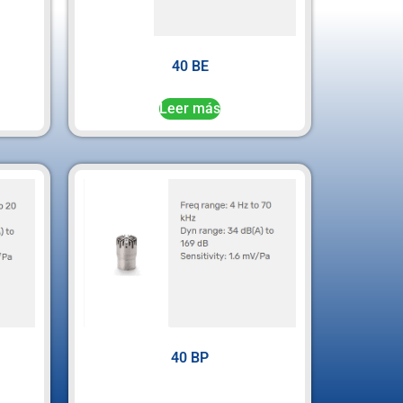
40 BE
Leer más
40 BP