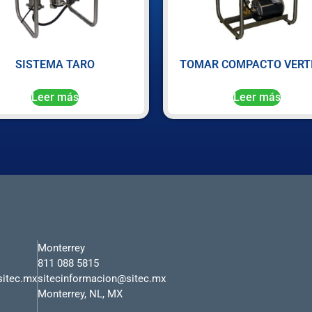
SISTEMA TARO
TOMAR COMPACTO VERT
Leer más
Leer más
Monterrey
811 088 5815
sitec.mx
sitecinformacion@sitec.mx
Monterrey, NL, MX