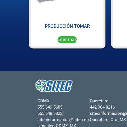
PRODUCCIÓN TOMAR
Leer más
CDMX
Querétaro
555 649 5685
442 904 8216
555 648 6823
sitecinformacion@
sitecinformacion@sitec.mx
Querétaro, Qro. MX
Iztacalco CDMX, MX