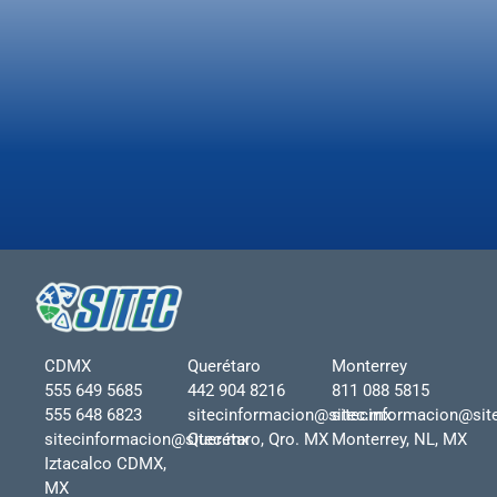
CDMX
Querétaro
Monterrey
555 649 5685
442 904 8216
811 088 5815
555 648 6823
sitecinformacion@sitec.mx
sitecinformacion@sit
sitecinformacion@sitec.mx
Querétaro, Qro. MX
Monterrey, NL, MX
Iztacalco CDMX,
MX